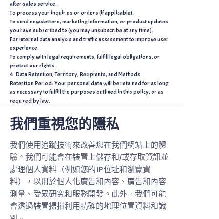
after-sales service.
To process your inquiries or orders (if applicable).
To send newsletters, marketing information, or product updates
you have subscribed to (you may unsubscribe at any time).
For internal data analysis and traffic assessment to improve user
experience.
To comply with legal requirements, fulfill legal obligations, or
protect our rights.
4. Data Retention, Territory, Recipients, and Methods
Retention Period: Your personal data will be retained for as long
as necessary to fulfill the purposes outlined in this policy, or as
required by law.
Territory: Our operations are based in Taiwan, and our servers
may be located in Taiwan or other countries.
我們重視您的隱私
Recipients: Our internal staff, third-party service providers (e.g.,
shipping companies, payment processors, IT maintenance
我們使用追蹤技術來改善您在我們網站上的體
vendors, marketing consultants), and government authorities as
required by law.
驗。我們可能會在裝置上儲存和/或存取資訊並
Methods of Use: Automated machine processes or non-automated
處理個人資料（例如您的 IP 位址和瀏覽資
methods (e.g., email communication, phone calls, database
queries).
料），以用於個人化廣告和內容、廣告和內容
5. Use of Cookies
測量、受眾研究和服務開發。此外，我們可能
We use Cookies and similar technologies to improve website
會透過裝置掃描利用精確的地理位置資料和識
efficiency, analyze traffic, and provide a more personalized
experience. Cookies are small text files stored on your device.
別。