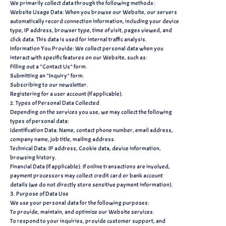
We primarily collect data through the following methods:
Website Usage Data: When you browse our Website, our servers
automatically record connection information, including your device
type, IP address, browser type, time of visit, pages viewed, and
click data. This data is used for internal traffic analysis.
Information You Provide: We collect personal data when you
interact with specific features on our Website, such as:
Filling out a "Contact Us" form.
Submitting an "Inquiry" form.
Subscribing to our newsletter.
Registering for a user account (if applicable).
2. Types of Personal Data Collected
Depending on the services you use, we may collect the following
types of personal data:
Identification Data: Name, contact phone number, email address,
company name, job title, mailing address.
Technical Data: IP address, Cookie data, device information,
browsing history.
Financial Data (if applicable): If online transactions are involved,
payment processors may collect credit card or bank account
details (we do not directly store sensitive payment information).
3. Purpose of Data Use
We use your personal data for the following purposes:
To provide, maintain, and optimize our Website services.
To respond to your inquiries, provide customer support, and