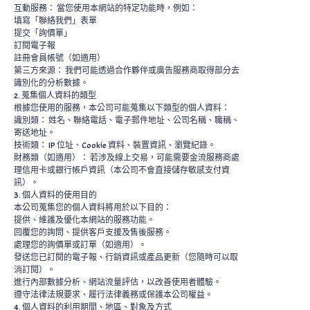
互動服務： 當您使用本網站的特定功能時，例如：
填寫「聯絡我們」表單
提交「詢價單」
訂閱電子報
註冊會員帳號（如適用）
第三方來源： 我們可能透過合作夥伴或廣告服務商取得部分去
識別化的分析數據。
2. 蒐集個人資料的類型
根據您使用的服務，本公司可能蒐集以下類型的個人資料：
識別類： 姓名、聯絡電話、電子郵件地址、公司名稱、職稱、
寄送地址。
技術類： IP 位址、Cookie 資料、裝置資訊、瀏覽紀錄。
財務類（如適用）： 若涉及線上交易，可能需要金流服務商處
理信用卡或銀行帳戶資訊（本公司不會直接儲存敏感支付資
訊）。
3. 個人資料的使用目的
本公司蒐集您的個人資料將用於以下目的：
提供、維護及優化本網站的服務功能。
回覆您的詢問、提供客戶支援及售後服務。
處理您的詢價單或訂單（如適用）。
發送您已訂閱的電子報、行銷資訊或產品更新（您隨時可以取
消訂閱）。
進行內部數據分析、網站流量評估，以改善使用者體驗。
遵守法律法規要求、履行法律義務或保護本公司權益。
4. 個人資料的利用期間、地區、對象及方式