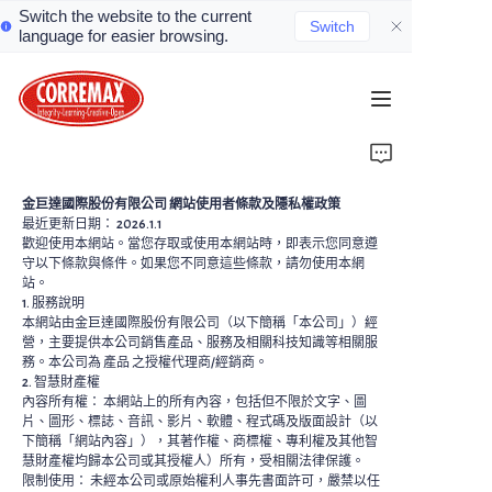
Switch the website to the current
Switch
language for easier browsing.
首頁
關於我們
金巨達國際股份有限公司 網站使用者條款及隱私權政策
最近更新日期： 2026.1.1
最新消息
歡迎使用本網站。當您存取或使用本網站時，即表示您同意遵
守以下條款與條件。如果您不同意這些條款，請勿使用本網
站。
品牌介紹
1. 服務說明
本網站由金巨達國際股份有限公司（以下簡稱「本公司」）經
營，主要提供本公司銷售產品、服務及相關科技知識等相關服
解決方案
務。本公司為 產品 之授權代理商/經銷商。
2. 智慧財產權
內容所有權： 本網站上的所有內容，包括但不限於文字、圖
聯絡我們
片、圖形、標誌、音訊、影片、軟體、程式碼及版面設計（以
下簡稱「網站內容」），其著作權、商標權、專利權及其他智
慧財產權均歸本公司或其授權人）所有，受相關法律保護。
限制使用： 未經本公司或原始權利人事先書面許可，嚴禁以任