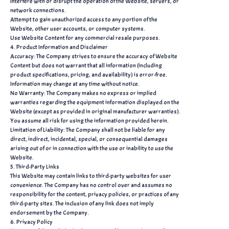
Interfere with or disrupt the operation of the Website, servers, or
network connections.
Attempt to gain unauthorized access to any portion of the
Website, other user accounts, or computer systems.
Use Website Content for any commercial resale purposes.
4. Product Information and Disclaimer
Accuracy: The Company strives to ensure the accuracy of Website
Content but does not warrant that all information (including
product specifications, pricing, and availability) is error-free.
Information may change at any time without notice.
No Warranty: The Company makes no express or implied
warranties regarding the equipment information displayed on the
Website (except as provided in original manufacturer warranties).
You assume all risk for using the information provided herein.
Limitation of Liability: The Company shall not be liable for any
direct, indirect, incidental, special, or consequential damages
arising out of or in connection with the use or inability to use the
Website.
5. Third-Party Links
This Website may contain links to third-party websites for user
convenience. The Company has no control over and assumes no
responsibility for the content, privacy policies, or practices of any
third-party sites. The inclusion of any link does not imply
endorsement by the Company.
6. Privacy Policy