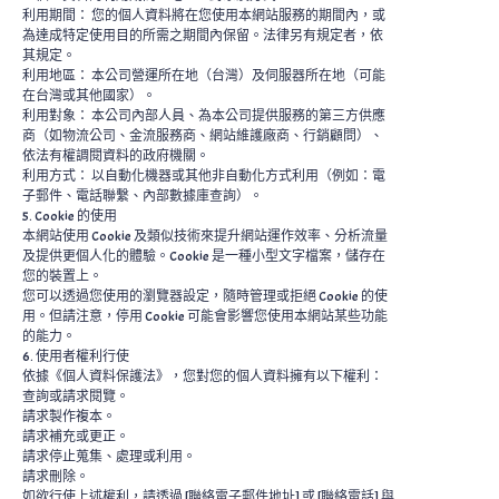
利用期間： 您的個人資料將在您使用本網站服務的期間內，或
為達成特定使用目的所需之期間內保留。法律另有規定者，依
其規定。
利用地區： 本公司營運所在地（台灣）及伺服器所在地（可能
在台灣或其他國家）。
利用對象： 本公司內部人員、為本公司提供服務的第三方供應
商（如物流公司、金流服務商、網站維護廠商、行銷顧問）、
依法有權調閱資料的政府機關。
利用方式： 以自動化機器或其他非自動化方式利用（例如：電
子郵件、電話聯繫、內部數據庫查詢）。
5. Cookie 的使用
本網站使用 Cookie 及類似技術來提升網站運作效率、分析流量
及提供更個人化的體驗。Cookie 是一種小型文字檔案，儲存在
您的裝置上。
您可以透過您使用的瀏覽器設定，隨時管理或拒絕 Cookie 的使
用。但請注意，停用 Cookie 可能會影響您使用本網站某些功能
的能力。
6. 使用者權利行使
依據《個人資料保護法》，您對您的個人資料擁有以下權利：
查詢或請求閱覽。
請求製作複本。
請求補充或更正。
請求停止蒐集、處理或利用。
請求刪除。
如欲行使上述權利，請透過 [聯絡電子郵件地址] 或 [聯絡電話] 與