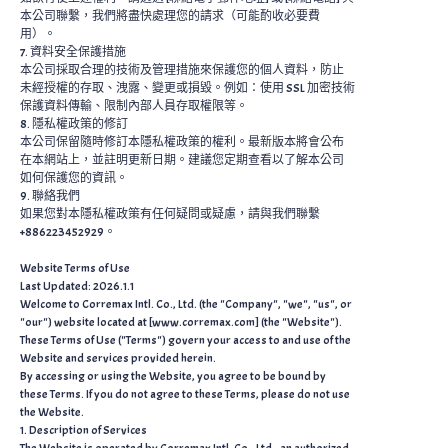
本公司聯繫，我們將盡快處理您的請求（可能酌收必要費
用）。
7. 資料安全保護措施
本公司採取合理的技術及管理措施來保護您的個人資料，防止
未經授權的存取、洩露、變更或損毀。例如：使用 SSL 加密技術
保護資料傳輸、限制內部人員存取權限等。
8. 隱私權政策的修訂
本公司保留隨時修訂本隱私權政策的權利。最新版本將會公布
在本網站上，並註明更新日期。建議您定期查看以了解本公司
如何保護您的資訊。
9. 聯絡我們
如果您對本隱私權政策有任何疑問或疑慮，請與我們聯繫
+886223452929。
Website Terms of Use
Last Updated: 2026.1.1
Welcome to Corremax Intl. Co., Ltd. (the "Company", "we", "us", or
"our") website located at [www.corremax.com] (the "Website").
These Terms of Use ("Terms") govern your access to and use of the
Website and services provided herein.
By accessing or using the Website, you agree to be bound by
these Terms. If you do not agree to these Terms, please do not use
the Website.
1. Description of Services