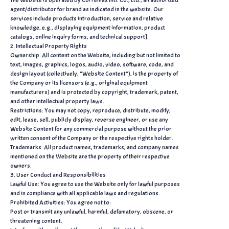
The Website is operated by Corremax Intl. Co., Ltd., an authorized
agent/distributor for brand as indicated in the website. Our
services include products introduction, service and relative
knowledge, e.g., displaying equipment information, product
catalogs, online inquiry forms, and technical support].
2. Intellectual Property Rights
Ownership: All content on the Website, including but not limited to
text, images, graphics, logos, audio, video, software, code, and
design layout (collectively, "Website Content"), is the property of
the Company or its licensors (e.g., original equipment
manufacturers) and is protected by copyright, trademark, patent,
and other intellectual property laws.
Restrictions: You may not copy, reproduce, distribute, modify,
edit, lease, sell, publicly display, reverse engineer, or use any
Website Content for any commercial purpose without the prior
written consent of the Company or the respective rights holder.
Trademarks: All product names, trademarks, and company names
mentioned on the Website are the property of their respective
owners.
3. User Conduct and Responsibilities
Lawful Use: You agree to use the Website only for lawful purposes
and in compliance with all applicable laws and regulations.
Prohibited Activities: You agree not to:
Post or transmit any unlawful, harmful, defamatory, obscene, or
threatening content.