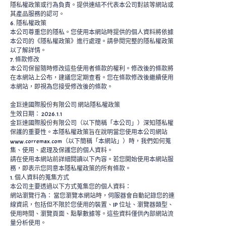
隱私權政策或行為負責。提供連結不代表本公司對該等網站或
其產品服務的認可。
6. 隱私權政策
本公司尊重您的隱私。您使用本網站時提供的個人資料將依據
本公司的《隱私權政策》進行處理。請參閱完整的隱私權政策
以了解詳情。
7. 條款修改
本公司保留隨時修改這些使用者條款的權利。修改後的條款將
在本網站上公布，建議您定期查看。您在條款修改後繼續使用
本網站，即視為您接受修改後的條款。
金巨達國際股份有限公司 網站隱私權政策
生效日期： 2026.1.1
金巨達國際股份有限公司（以下簡稱「本公司」）深知隱私權
保護的重要性。本隱私權政策旨在說明當您使用本公司網站
www.corremax.com（以下簡稱「本網站」）時，我們如何蒐
集、使用、處理及保護您的個人資料。
請在使用本網站前詳細閱讀以下內容。若您開始使用本網站服
務，即表示您同意本隱私權政策的所有條款。
1. 個人資料的蒐集方式
本公司主要透過以下方式蒐集您的個人資料：
網站瀏覽行為： 當您瀏覽本網站時，伺服器會自動記錄您的連
線資訊，包括但不限於您使用的裝置、IP 位址、瀏覽器類型、
使用時間、瀏覽頁面、點擊數據等。這些資料僅供內部網站流
量分析使用。