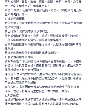
何形式複製、重製、散佈、修改、編輯、出租、出售、公開展
示、反向工程或用於任何商業目的。
商標： 網站上使用的所有產品名稱、商標和公司名稱均為其各
自所有者的財產。
3. 網站使用規範
合法使用： 您同意僅將本網站用於合法目的，並遵守所有適用
的法律法規。
禁止行為： 您同意不進行以下行為：
發布或傳輸任何非法、有害、誹謗、淫穢或具威脅性的內容。
干擾或中斷本網站的運作、伺服器或網路連接。
嘗試未經授權存取本網站的任何部分、其他使用者的帳戶或電
腦系統。
將網站內容用於任何商業銷售或轉售用途。
4. 產品資訊與免責聲明
資訊準確性： 本公司努力確保網站內容的準確性，但不保證所
有資訊（包括產品規格、價格和庫存）絕對無誤。網站內容可
能隨時變更，恕不另行通知。
非保證： 本公司對於網站上展示的設備資訊不提供任何明示或
暗示的保證（除原廠保固條款另有規定外）。您應自行承擔使
用本網站資訊的所有風險。
責任限制： 對於因使用或無法使用本網站而產生的任何直接、
間接、偶發、特殊或衍生性損害，本公司概不負責。
5. 外部連結
本網站可能包含連結至第三方網站的連結。這些連結僅為方便
使用者而提供。本公司無法控制且不為這些外部網站的內容、