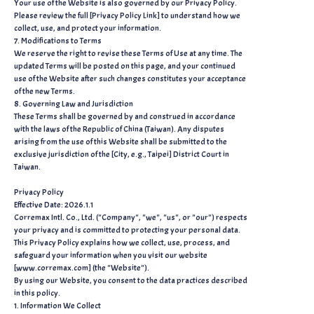
Your use of the Website is also governed by our Privacy Policy.
Please review the full [Privacy Policy Link] to understand how we
collect, use, and protect your information.
7. Modifications to Terms
We reserve the right to revise these Terms of Use at any time. The
updated Terms will be posted on this page, and your continued
use of the Website after such changes constitutes your acceptance
of the new Terms.
8. Governing Law and Jurisdiction
These Terms shall be governed by and construed in accordance
with the laws of the Republic of China (Taiwan). Any disputes
arising from the use of this Website shall be submitted to the
exclusive jurisdiction of the [City, e.g., Taipei] District Court in
Taiwan.
Privacy Policy
Effective Date: 2026.1.1
Corremax Intl. Co., Ltd. ("Company", "we", "us", or "our") respects
your privacy and is committed to protecting your personal data.
This Privacy Policy explains how we collect, use, process, and
safeguard your information when you visit our website
[www.corremax.com] (the "Website").
By using our Website, you consent to the data practices described
in this policy.
1. Information We Collect