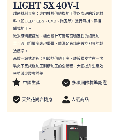
LIGHT 5X 40V-I
進入PTG 官網
超硬材料專家：專門針對傳統機加工難以處理的超硬材
料（如 PCD、CBN、CVD、陶瓷等）進行無損、無接
觸式加工。
微米級精度控制：機台設計可實現高穩定性的細微加
工，刃口粗糙度表現優異，能滿足高精密數控刀具的製
造標準。
高效一站式流程：相較於傳統工序，該設備支持在一次
裝夾下完成粗加工到精加工的全過程，大幅提升生產效
率並減少裝夾誤差
中國生產
多項國際標準認證
天然花崗岩機身
人氣商品