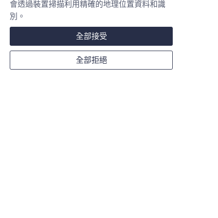
會透過裝置掃描利用精確的地理位置資料和識
別。
關於我們
品牌介紹
全部接受
聯絡我們
全部拒絕
使用者條款與免責聲明
TC
金巨達國際股份有限公司
Corremax Intl. Co., Ltd.
金巨達(重慶)商貿有限公司
Corremax (Chongqing)Trade Co., Ltd.
電話: +886 2 23452929
傳真: + 886 2 23450606
信箱: info@corremax.com.tw
地址: 110 台北市信義路五段五號4G09
4G09, No. 5, Sec 5, Hsin Yin Rd., Taipei, Taiwan, 110